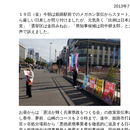
2013年
１９日（金）今朝は姫路駅前でのメガホン宣伝からスタート
ら厳しい日差しが照り付けましたが、元気良く「比例は日本
党」「選挙区は金田みねお」「県知事候補は田中耕太郎」と
声で訴えました。
お昼からは「憲法が輝く兵庫県政をつくる会」の政策宣伝車
し香寺、夢前、山崎のコースを２０時まで。途中、姫路市打
宮ヶ谷処分場前から「悪徳産廃事業者を徹底的に追及する日
党と姫路総合法律事務所も推薦する県知事候補、田中耕太郎