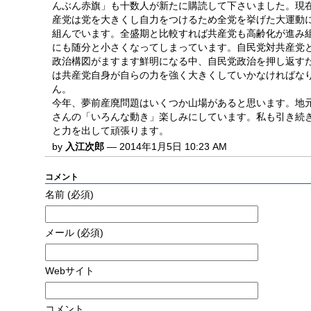
んぶん赤旗」も十数人が新たに購読して下さいました。現
産党は党を大きくし自力をつけるため全党を挙げた大運動
組んでいます。全盛期と比較すれば共産党も高齢化が進み
にも随分と小さくなってしまっています。自民党対共産党
政治構図がますます鮮明になる中、自民党政治を押し返す
は共産党自身が自らの力を強く大きくしていかなければな
ん。
今年、夢前産廃問題はいくつか山場があると思います。地元
さんの「いろんな動き」楽しみにしています。私も引き続
と力を出して頑張ります。
by
入江次郎
— 2014年1月5日 10:23 AM
コメント
名前
(必須)
メール
(必須)
Webサイト
コメント