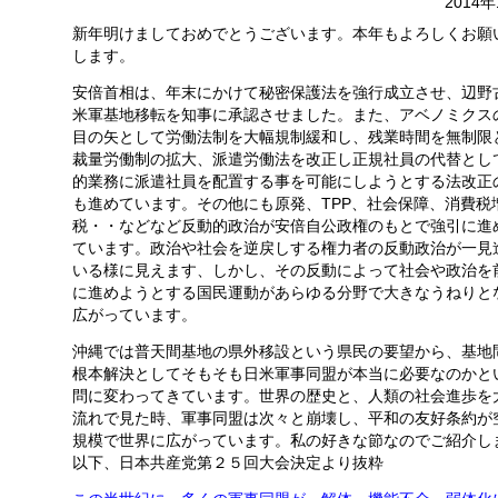
2014
新年明けましておめでとうございます。本年もよろしくお願
します。
安倍首相は、年末にかけて秘密保護法を強行成立させ、辺野
米軍基地移転を知事に承認させました。また、アベノミクス
目の矢として労働法制を大幅規制緩和し、残業時間を無制限
裁量労働制の拡大、派遣労働法を改正し正規社員の代替とし
的業務に派遣社員を配置する事を可能にしようとする法改正
も進めています。その他にも原発、TPP、社会保障、消費税
税・・などなど反動的政治が安倍自公政権のもとで強引に進
ています。政治や社会を逆戻しする権力者の反動政治が一見
いる様に見えます、しかし、その反動によって社会や政治を
に進めようとする国民運動があらゆる分野で大きなうねりと
広がっています。
沖縄では普天間基地の県外移設という県民の要望から、基地
根本解決としてそもそも日米軍事同盟が本当に必要なのかと
問に変わってきています。世界の歴史と、人類の社会進歩を
流れで見た時、軍事同盟は次々と崩壊し、平和の友好条約が
規模で世界に広がっています。私の好きな節なのでご紹介し
以下、日本共産党第２５回大会決定より抜粋