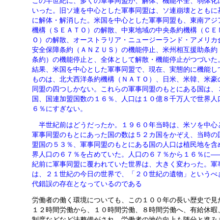
この半世紀に、多くの軍事同盟が、解体、機能不全、弱体化
いった。旧ソ連を中心とした軍事同盟は、ソ連崩壊とともに
に解体・解消した。米国を中心とした軍事同盟も、東南アジ
機構（ＳＥＡＴＯ）の解散、中東地域の中央条約機構（ＣＥ
Ｏ）の解散、オーストラリア・ニュージーランド・アメリカ
安全保障条約（ＡＮＺＵＳ）の機能停止、米州相互援助条約
条約）の機能停止と、全体として解散・機能停止がつづいた
結果、米国を中心とした軍事同盟で、現在、実態的に機能し
ものは、北大西洋条約機構（ＮＡＴＯ）、日米、米韓、米豪
同盟の四つしかない。これらの軍事同盟のもとにある国は、
国、国連加盟国数の１６％、人口は１０億８千万人で世界人
６％にすぎない。
半世紀前はどうだったか。１９６０年当時は、米ソを中心
軍事同盟のもとにあった国の数は５２カ国をかぞえ、当時の
盟国の５３％、軍事同盟のもとにある国の人口は植民地を含
界人口の６７％を占めていた。人口の６７％から１６％に―
紀前に軍事同盟に覆われていた世界は、大きく変わった。軍
は、２１世紀の今日の世界で、「２０世紀の遺物」というべ
代錯誤の存在となっているのである
労働者の働く環境についても、この１００年の長い歴史で見
１２時間労働から、１０時間労働、８時間労働へ、有給休暇
制度などなど法整備がされ、労働者の地位向上も随分と進み