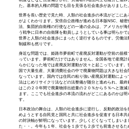
た。基本的人権の問題でも目を見張る社会進歩がありました
世界を長い歴史で見た時、人類の社会進歩の本流がどこにあ
がよくわかります。安倍自公政権が進める日本版NSC、秘密
法、集団的自衛権の行使などの一連の企みは、アメリカが海
う戦争に日本の自衛隊を動員しようとしている事は明らかで
世界と人類の社会進歩にまったく逆行するものです。労働法
制緩和も然りです。
身近な問題では、姫路市夢前町で産廃反対運動が空前の規模
っています。夢前町だけではありません。全国各地で産廃計
らかになった地では産廃反対運動が次々と起こっています。
国で大量生産、大量消費社会の中で廃棄物問題は大きな社会
なっています。国内では住民の粘り強い産廃反対運動によっ
法はじめリサイクリ法などの法整備が随分と進められ、最終
はこの２０年間で廃棄物排出総量の２０％から５％へと激減
ます。ここでも社会進歩の本流の流れがどこにあるのかは明
す。
日本政治の舞台は、人類の社会進歩に逆行し、反動的政治を
めようとする自民党と国民と共に社会進歩を促進する日本共
の対決軸が鮮明になっています。少しくどくなってしまいま
た・・。今年も１年、社会を１歩でも２歩でも前進させるた