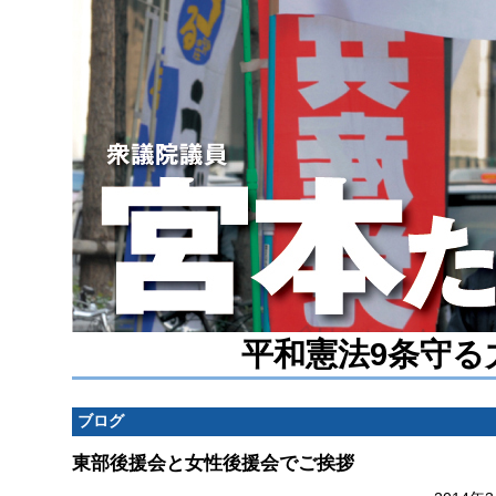
平和憲法9条守る
ブログ
東部後援会と女性後援会でご挨拶