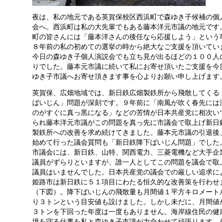
夜は、私の地元である英賀保校区西浜町で森ゆき子候補の個
会へ。西浜町は私の大先輩でもある藤本洋元市議の地元です
町の皆さんには「藤本洋さんの後任なら応援しよう」という
８年前の私の初めての選挙の時から絶大なご支援を頂いてい
今日の森ゆき子個人演説会でも立ち見が出るほどの１００人
りでした。藤本元市議に続いて私にお寄せ頂いたご支援を今
ゆき子市議へお寄せ頂きます事を心よりお願い申し上げます
英賀保、広畑地域では、新日鉄広畑製鉄所から飛散してくる
ばいじん」問題が深刻です。９年前に「南風が吹く春先には
のがすぐに真っ黒になる」などの苦情が日本共産党に相次い
られ藤本洋元市議がこの問題を真っ先に市議会で取上げ新日
製鉄所への改善を求め続けてきました。藤本元市議の引退後
始めて行った議会質問も「新日鉄降下ばいじん問題」でした
市議会には、新日鉄、山特、関西電力、三菱電機など大手企
議員がずらりといますが、誰一人としてこの問題を議会で取
議員はいませんでした。日本共産党の議会での厳しい追求に
姫路市は新日鉄に５１項目にわたる恒久的な改善策を行わせ
（下図）。降下ばいじんの飛散量も月間値１平方キロメート
り３トンという目安値も設けました。しかし未だに、月間値
３トンを下回った年度は一度もありません。海岸線住民の健
境を守る仕事を私と森ゆき子市議が力合わせて頑張ります。