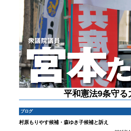
平和憲法9条守る
ブログ
村原もりやす候補・森ゆき子候補と訴え