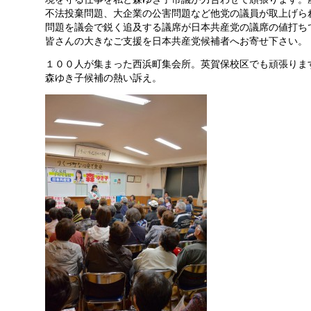
不法投棄問題、大企業の公害問題など他党の議員が取上げら
問題を議会で鋭く追及する議席が日本共産党の議席の値打ち
皆さんの大きなご支援を日本共産党候補者へお寄せ下さい。
１００人が集まった西浜町集会所。英賀保校区でも頑張りま
森ゆき子候補の熱い訴え。