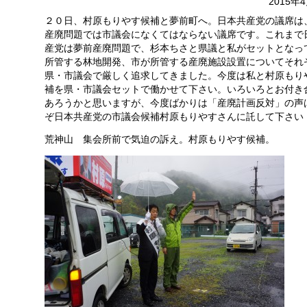
2015年
２０日、村原もりやす候補と夢前町へ。日本共産党の議席は
産廃問題では市議会になくてはならない議席です。これまで
産党は夢前産廃問題で、杉本ちさと県議と私がセットとなっ
所管する林地開発、市が所管する産廃施設設置についてそれ
県・市議会で厳しく追求してきました。今度は私と村原もり
補を県・市議会セットで働かせて下さい。いろいろとお付き
あろうかと思いますが、今度ばかりは「産廃計画反対」の声
ぞ日本共産党の市議会候補村原もりやすさんに託して下さい
荒神山 集会所前で気迫の訴え。村原もりやす候補。