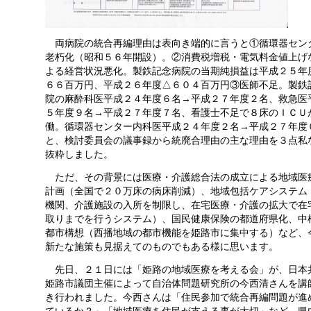
両病院の統合再編理由は表向き端的に言うと①循環器セン
老朽化（昭和５６年開設）。②消費税増税・電気料金値上げ
よる経営状況悪化。製鉄記念病院の当期純損益は平成２５年
６６百万円、平成２６年度△６０４百万円③医師不足。製鉄
院の麻酔科医平成２４年度６名→平成２７年度２名、救急医
５年度９名→平成２７年度７名、看護士不足で８床のＩＣＵ
働。循環器センター内科医平成２４年度２名→平成２７年度
と、検討委員会の議事録から統廃合理由の主な理由を３点私
抜粋しました。
ただ、その背景には医療・介護総合法の成立による地域医
計画（全国で２０万床の病床削減）、地域包括ケアシステム
機関、介護施設の入所を制限し、在宅医療・介護の拡大で在
取りまでを行うシステム）、国民健康保険の都道府県化、中
都市構想（西播地域の都市機能を姫路市に集中する）など、
新たな施策も見据えてのものでもある様に思います。
先日、２１日には「姫路の地域医療を考える会」が、日本
姫路市議団主催によって自治体問題研究所の今西清さんを講
き行われました。今西さんは「住民参加で統合再編問題が進