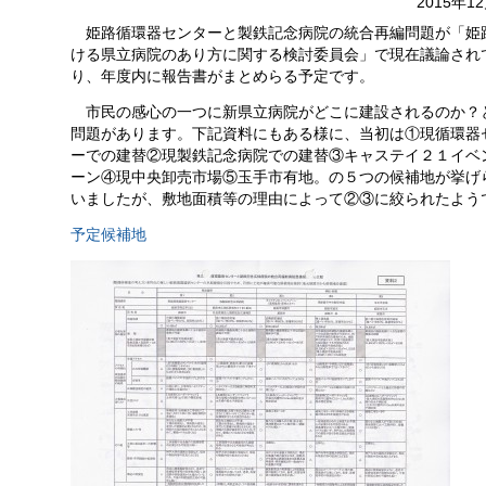
2015年1
姫路循環器センターと製鉄記念病院の統合再編問題が「姫
ける県立病院のあり方に関する検討委員会」で現在議論され
り、年度内に報告書がまとめらる予定です。
市民の感心の一つに新県立病院がどこに建設されるのか？
問題があります。下記資料にもある様に、当初は①現循環器
ーでの建替②現製鉄記念病院での建替③キャステイ２１イベ
ーン④現中央卸売市場⑤玉手市有地。の５つの候補地が挙げ
いましたが、敷地面積等の理由によって②③に絞られたよう
予定候補地