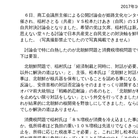
2017年
６日、商工会議所主催による公開討論会が姫路文化センタ
催され、稲村さとる（共産）ＶＳ松本たけあき（自民）の１
自共対決討論会となりました。希望の党は欠席。稲村氏は新
思えない堂々たる討論で日本共産党と自民党との対決軸を鮮
ました。（写真撮影禁止でしたので写真掲載できません）
討論会で特に白熱したのが北朝鮮問題と消費税増税問題で
下は要旨。
北朝鮮問題で、稲村氏は「経済制裁と同時に、対話が必要
以外に解決の道はない」と、主張。松本氏は「北朝鮮と対話
事は、北朝鮮が核兵器を保有していることを認める事になる
反論し、安倍首相の対話否定論をそのままそっくり踏襲する
オバマ前大統領は「戦略的忍耐論」の名のもと、「北朝鮮が
を止めない限り対話をしない」という外交を行ってきました
れが結果的に北朝鮮の核開発を野放しにしてきました。なら
でしか解決の道はありません。
消費税問題で稲村氏は「８％増税が消費を冷え込ました事
か。低所得者ほど負担の重い１０％増税は先送りでなくきっ
止を。所得に応じた税改革こそ必要」と。これに対し松本氏