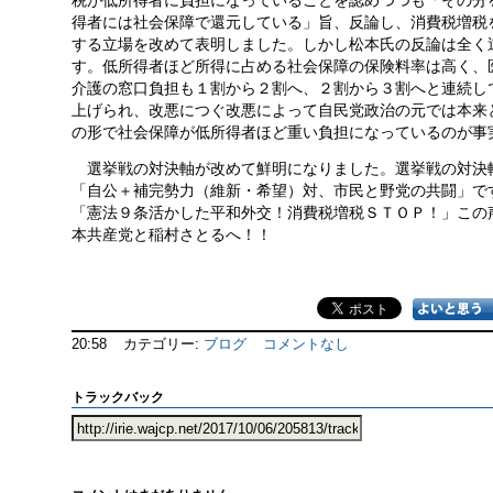
税が低所得者に負担になっていることを認めつつも「その分
得者には社会保障で還元している」旨、反論し、消費税増税
する立場を改めて表明しました。しかし松本氏の反論は全く
す。低所得者ほど所得に占める社会保障の保険料率は高く、
介護の窓口負担も１割から２割へ、２割から３割へと連続し
上げられ、改悪につぐ改悪によって自民党政治の元では本来
の形で社会保障が低所得者ほど重い負担になっているのが事
選挙戦の対決軸が改めて鮮明になりました。選挙戦の対決
「自公＋補完勢力（維新・希望）対、市民と野党の共闘」で
「憲法９条活かした平和外交！消費税増税ＳＴＯＰ！」この
本共産党と稲村さとるへ！！
20:58
カテゴリー:
ブログ
コメントなし
トラックバック