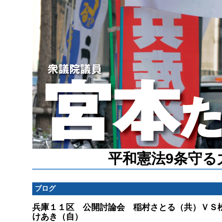
平和憲法9条守る
ブログ
兵庫１１区 公開討論会 稲村さとる（共）ＶＳ
けあき（自）