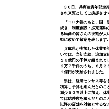
３０日、兵商連青年部定
され来賓としてご挨拶させ
「コロナ禍のもと、国・県
続き、制度創設・拡充運動
る民商の皆さんの役割が大
動に改めて敬意を表します
兵庫県が実施した休業要請
いては、当初支給、追加支
１６億円の予算が組まれま
２万７千件のうち、８月２
１億円が支給されました。
県は、経済センサス等をも
積算し予算を組んだとのこ
減少５０％以上に加え、休
ては総件数を積んだとのこ
以降の店舗を対象とするな