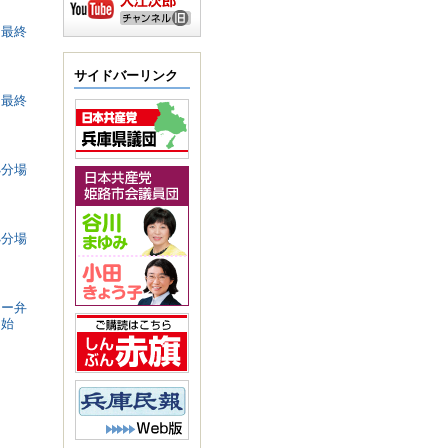
物最終
サイドバーリンク
物最終
処分場
処分場
リー弁
開始