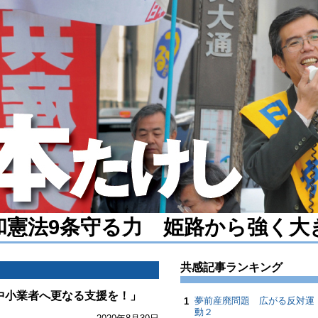
和憲法9条守る力 姫路から強く大
共感記事ランキング
中小業者へ更なる支援を！」
夢前産廃問題 広がる反対運
1
動２