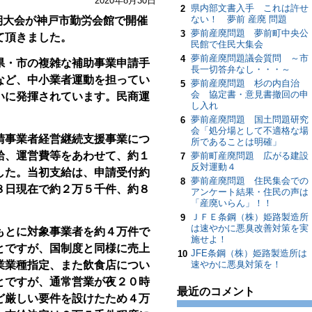
2020年8月30日
県内部文書入手 これは許せ
2
ない！ 夢前 産廃 問題
期大会が神戸市勤労会館で開催
夢前産廃問題 夢前町中央公
3
て頂きました。
民館で住民大集会
夢前産廃問題議会質問 ～市
4
・市の複雑な補助事業申請手
長一切答弁なし・・・～
など、中小業者運動を担ってい
夢前産廃問題 杉の内自治
5
会 協定書・意見書撤回の申
いに発揮されています。民商運
し入れ
。
夢前産廃問題 国土問題研究
6
会「処分場として不適格な場
事業者経営継続支援事業につ
所であることは明確」
給、運営費等をあわせて、約１
夢前町産廃問題 広がる建設
7
反対運動４
した。当初支給は、申請受付約
夢前産廃問題 住民集会での
8
８日現在で約２万５千件、約８
アンケート結果・住民の声は
「産廃いらん」！！
ＪＦＥ条鋼（株）姫路製造所
9
は速やかに悪臭改善対策を実
とに対象事業者を約４万件で
施せよ！
とですが、国制度と同様に売上
JFE条鋼（株）姫路製造所は
10
業業種指定、また飲食店につい
速やかに悪臭対策を！
とですが、通常営業が夜２０時
最近のコメント
ど厳しい要件を設けたため４万