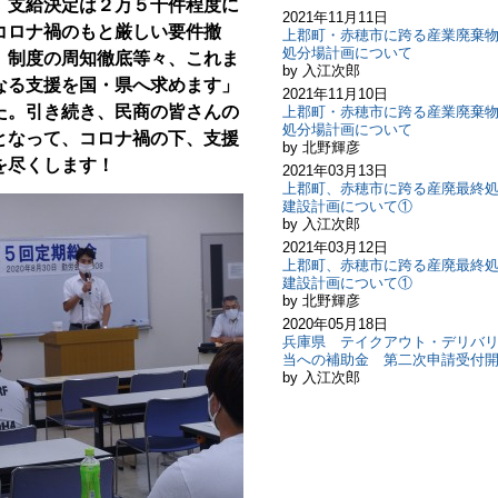
、支給決定は２万５千件程度に
2021年11月11日
コロナ禍のもと厳しい要件撤
上郡町・赤穂市に跨る産業廃棄
処分場計画について
、制度の周知徹底等々、これま
by 入江次郎
なる支援を国・県へ求めます」
2021年11月10日
た。引き続き、民商の皆さんの
上郡町・赤穂市に跨る産業廃棄
処分場計画について
となって、コロナ禍の下、支援
by 北野輝彦
を尽くします！
2021年03月13日
上郡町、赤穂市に跨る産廃最終
建設計画について①
by 入江次郎
2021年03月12日
上郡町、赤穂市に跨る産廃最終
建設計画について①
by 北野輝彦
2020年05月18日
兵庫県 テイクアウト・デリバ
当への補助金 第二次申請受付
by 入江次郎