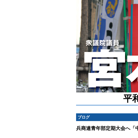
平
ブログ
兵商連青年部定期大会へ「