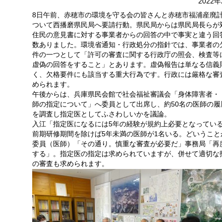
2022
8日午前、赤穂市の環境を守る会の皆さんと赤穂市福浦産廃
ついて西播磨県民局へ要請行動。県民局からは県民局長らが
住民の意見書に対する事業者からの回答の中で事実と違う回
数ありました。環境省通知・行政処分の指針では、事業者の
件の一つとして「許可の審査に関する行政庁の照会、検査等
虚偽の回答をすること」とあります。虚偽報告は単なる信義
く、欠格要件にも該当する重大行為です。行政には厳格な審
められます。
午後からは、兵庫県民会館で社会福祉審議会「身体障害者・
師の指定について」へ委員として出席し、約50名の医師の履
を調査し指定医としてふさわしいかを議論。
入江「指定医になるには5年の経験が規約上必要となってい
前期研修期間を除けば5年未満の医師が1名いる。どいうこと
委員（医師）「その通り。慎重な審査が必要だ」事務局「再
する」。指定医の指定は求められていますが、併せて適切な
の審査も求められます。