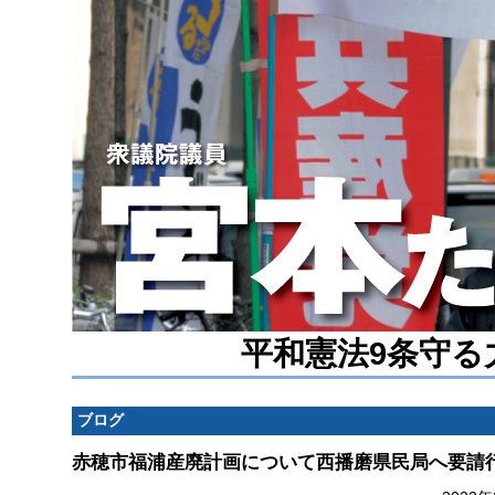
平和憲法9条守る
ブログ
赤穂市福浦産廃計画について西播磨県民局へ要請